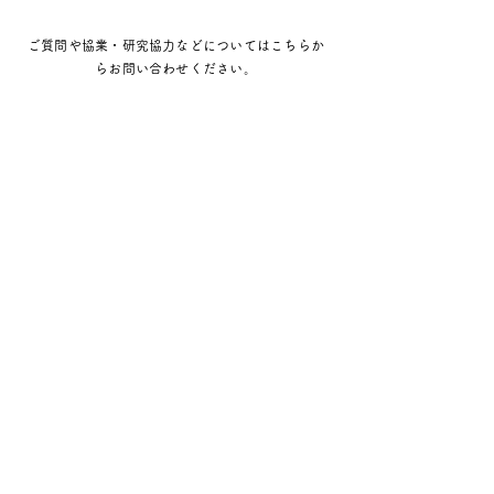
jp/article/2603-ana-jal-
い。 ◼︎Web IATA A
space-business-strategy/
https://airlines.ia
ご質問や協業・研究協力などについてはこちらか
らお問い合わせください。
/02/22/detai
SUBMIT