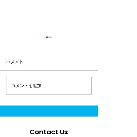
ANAとJALの宇宙事業に
航空機からの温
関する対談記事が複数の
ス観測「GOBL
コメント
メディアに掲載されまし
IATA発行雑誌「Ai
ANAグループおよびJALグル
宇宙航空研究開発
ープが目指す宇宙事業のねら
（JAXA）と共同
た
で紹介されまし
いと展望に関する対談記事が
ている「GOBLE
コメントを追加…
「BUSINESS INSIDER」およ
みに関して、世界
び「宙畑」に掲載されまし
衛星リモートセン
た。是非ご覧ください。
を活用し、定期旅
◼︎Web BUSINESS
気成分等の自動観
INSIDER ※記事は有料会員
始した件の取材記事
限定です。
発行雑誌「Airlin
Contact Us
https://www.businessinsider.
されました。是非