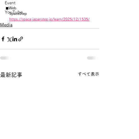
Event
◼︎Web
YouTube
　SpaceStep
https://space.japanstep.jp/learn/2025/12/1535/
Media
すべて表示
最新記事