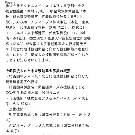
Event
株式会社アクセルスペース（本社：東京都中央区、
代表取締役：中村 友哉）、明星電気株式会社（本
YouTube
社：群馬県伊勢崎市、代表取締役社長：夏明 正
伸）、ANAホールディングス株式会社（本社：東京
都港区、代表取締役社長：芝田 浩二）、株式会社Ｊ
ＩＪ（本社：東京都港区、代表取締役CEO：山城 
悠）の4社は、国立研究開発法人宇宙航空研究開発機
構（JAXA）が公募する宇宙戦略基金の技術開発テー
マ「次世代地球観測衛星に向けた観測機能高度化技
術」において、提案した技術開発課題が採択された
ことをお知らせいたします。
今回採択された宇宙戦略基金事業の概要
・技術開発テーマ名：次世代地球観測衛星に向けた
観測機能高度化技術
・技術開発課題名：衛星編隊・旅客機観測による
CO
発生源別排出量・吸収モニタ
2
・代表機関：株式会社アクセルスペース（研究代表
者：久世 暁彦）
・連携機関：
　明星電気株式会社（研究分担者：村尾 一、岩下 久
人）
　ANAホールディングス株式会社（研究分担者：松
本 紋子）