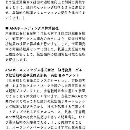
じて温室効果ガス排出の透明性向上と削減に貢献す
るとともに、独自のセンシング技術をさらに進化さ
せ、革新的な観測ソリューションの提供を進めてま
いります。」
■ ANAホールディングス株式会社
本事業における役割：自社の有する航空路線網を用
い、衛星データとの組み合わせにより、炭素収支解
析結果の検証と詳細化を行います。また、今回開発
する衛星搭載用センサに関して、軌道上実証前の地
上検証の場として、航空機内の観測実証可能な場所
を提供します。
ANAホールディングス株式会社　執行役員　グルー
プ経営戦略室事業推進部長　浜出 真のコメント
「世界初となる衛星コンステレーション、定期旅客
便、および地上ネットワークを統合した温室効果ガ
ス観測プロジェクトに、宇宙戦略基金を通じて参画
できることを大変嬉しく思います。当社がJAXAとの
共同研究で培ってきた独自の航空機リモートセンシ
ング観測の知見を活かし、日本を代表する宇宙スタ
ートアップであるアクセルスペース、気象・宇宙用
センサ開発の高度な技術力を有する明星電気、およ
び量子技術の先駆者であるＪＩＪと共創すること
は、オープンイノベーションによる宇宙産業の社会