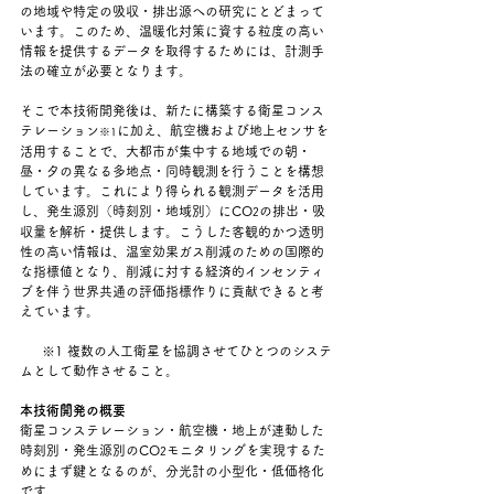
の地域や特定の吸収・排出源への研究にとどまって
います。このため、温暖化対策に資する粒度の高い
情報を提供するデータを取得するためには、計測手
法の確立が必要となります。
そこで本技術開発後は、新たに構築する衛星コンス
テレーション
に加え、航空機および地上センサを
※1
活用することで、大都市が集中する地域での朝・
昼・夕の異なる多地点・同時観測を行うことを構想
しています。これにより得られる観測データを活用
し、発生源別（時刻別・地域別）にCO
の排出・吸
2
収量を解析・提供します。こうした客観的かつ透明
性の高い情報は、温室効果ガス削減のための国際的
な指標値となり、削減に対する経済的インセンティ
ブを伴う世界共通の評価指標作りに貢献できると考
えています。
     ※1 複数の人工衛星を協調させてひとつのシステ
ムとして動作させること。
本技術開発の概要
衛星コンステレーション・航空機・地上が連動した
時刻別・発生源別のCO
モニタリングを実現するた
2
めにまず鍵となるのが、分光計の小型化・低価格化
です。