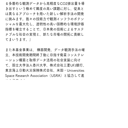
る多層的な観測データから高精度なCO2排出量を導
き出すという極めて難度の高い課題に対し、従来と
は異なるアプローチを用いた新しい解析手法の開発
に挑みます。我々の技術力で観測インフラのポテン
シャルを最大化し、透明性の高い国際的な環境評価
指標を確立することで、日本発の技術によるサステ
ナブルな社会の実現と、新たな市場の開拓に貢献し
てまいります。」
また本基金事業は、 機器開発、データ観測手法の確
立、本技術開発期間終了後に目指す衛星コンステレ
ーション構築と取得データ活用の社会実装に向け
て、国立大学法人香川大学、株式会社三菱UFJ銀行、
東京海上日動火災保険株式会社、米国・Universities 
Space Research Association（USRA）と協力して進
める予定です。
https://www.anahd.co.jp/group/pr/pdf/20260330.p
df
本件に関するお問い合わせ先
ANAホールディングス株式会社　広報・コーポレー
トブランド推進部
TEL: 03-6735-1111