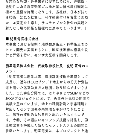
な対応を各国・各事業者に促すためにも、客観性・
透明性のある温室効果ガス排出量の排出源別観測は
極めて重要な施策になります。当社は、日本が持て
る技術・知見を結集し、科学的裏付けを背景に国際
ルール策定を主導し、サステナブルな社会の実現と
新たな市場の開拓を積極的に進めてまいります。」
■ 明星電気株式会社
本事業における役割：地球観測衛星・科学衛星での
センサ開発の実績をもとに、国産検出器の搭載化設
計と評価を行い、センサ実証機を開発します。
明星電気株式会社　代表取締役社長　夏明 正伸のコ
メント
「明星電気は創業以来、環境計測技術を基盤として
成長し、近年はCO
ゾンデや地上からの分光計測技
2
術を用いた温室効果ガス観測に取り組んでまいりま
した。また宇宙分野では、はやぶさ２やSLIMなどの
JAXAプロジェクトにおいて、近赤外分光計の開発で
実績を重ねています。地上の環境計測と宇宙環境に
対応したセンサ開発の両領域を手がけてきたこと
は、当社の技術的な独自性と総合力を示すもので
す。今回、その幅広いセンシング技術を結集し、国
産検出器を搭載した新たなセンサシステムの開発に
参画いたします。明星電気は、本プロジェクトを通