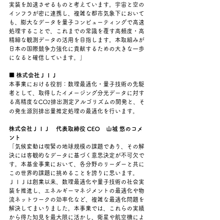
実装を加速させるものと考えています。宇宙と空の
インフラが密に連携し、複雑な都市気象下において
も、膨大なデータを量子コンピューティングで高速
処理することで、これまでの常識を覆す高頻度・高
精細な観測データの活用を目指します。本取組みが
日本の国際競争力強化に貢献するための大きな一歩
になると確信しています。」
■ 株式会社ＪＩＪ
本事業における役割：数理最適化・量子技術の先駆
者として、取得したイメージング分光データに対す
る高精度なCO
排出測定アルゴリズムの開発と、そ
2
の発生源別排出量推定処理の最適化を行います。
株式会社ＪＩＪ　代表取締役 CEO　山城 悠のコメ
ント
「気候変動は喫緊の地球規模の課題であり、その解
決には客観的なデータに基づく意思決定が不可欠で
す。本基金事業において、各分野のリーダーと共に
この世界的課題に挑めることを誇りに思います。
ＪＩＪは創業以来、数理最適化や量子技術の社会実
装を推進し、エネルギーマネジメントの最適化や物
流ネットワークの効率化など、複雑な最適化問題を
解決してまいりました。本事業では、これらの実績
から得た知見を最大限に活かし、衛星や航空機によ