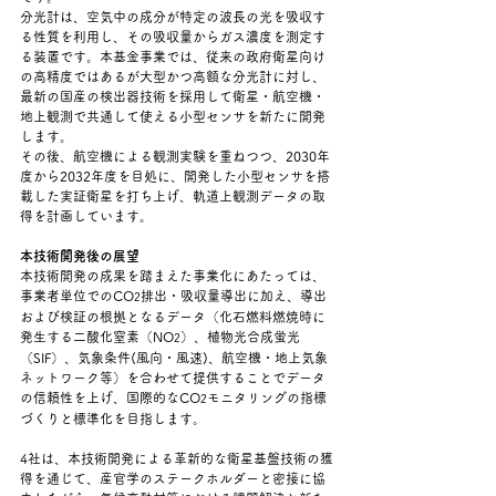
分光計は、空気中の成分が特定の波長の光を吸収す
る性質を利用し、その吸収量からガス濃度を測定す
る装置です。本基金事業では、従来の政府衛星向け
の高精度ではあるが大型かつ高額な分光計に対し、
最新の国産の検出器技術を採用して衛星・航空機・
地上観測で共通して使える小型センサを新たに開発
します。
その後、航空機による観測実験を重ねつつ、2030年
度から2032年度を目処に、開発した小型センサを搭
載した実証衛星を打ち上げ、軌道上観測データの取
得を計画しています。
本技術開発後の展望
本技術開発の成果を踏まえた事業化にあたっては、
事業者単位でのCO
排出・吸収量導出に加え、導出
2
および検証の根拠となるデータ（化石燃料燃焼時に
発生する二酸化窒素（NO
）、植物光合成蛍光
2
（SIF）、気象条件(風向・風速)、航空機・地上気象
ネットワーク等）を合わせて提供することでデータ
の信頼性を上げ、国際的なCO
モニタリングの指標
2
づくりと標準化を目指します。
4社は、本技術開発による革新的な衛星基盤技術の獲
得を通じて、産官学のステークホルダーと密接に協