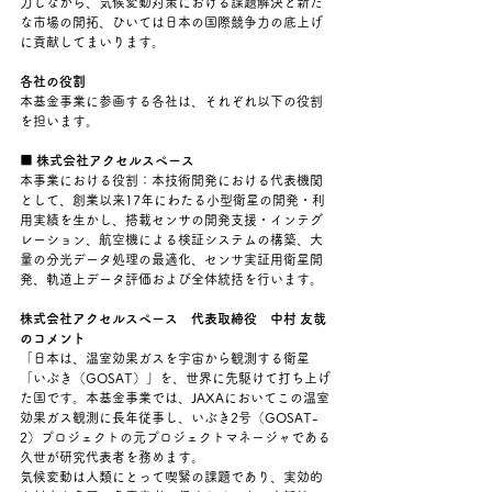
力しながら、気候変動対策における課題解決と新た
な市場の開拓、ひいては日本の国際競争力の底上げ
に貢献してまいります。
各社の役割
本基金事業に参画する各社は、それぞれ以下の役割
を担います。
■ 株式会社アクセルスペース
本事業における役割：本技術開発における代表機関
として、創業以来17年にわたる小型衛星の開発・利
用実績を生かし、搭載センサの開発支援・インテグ
レーション、航空機による検証システムの構築、大
量の分光データ処理の最適化、センサ実証用衛星開
発、軌道上データ評価および全体統括を行います。
株式会社アクセルスペース　代表取締役　中村 友哉
のコメント
「日本は、温室効果ガスを宇宙から観測する衛星
「いぶき（GOSAT）」を、世界に先駆けて打ち上げ
た国です。本基金事業では、JAXAにおいてこの温室
効果ガス観測に長年従事し、いぶき2号（GOSAT-
2）プロジェクトの元プロジェクトマネージャである
久世が研究代表者を務めます。
気候変動は人類にとって喫緊の課題であり、実効的