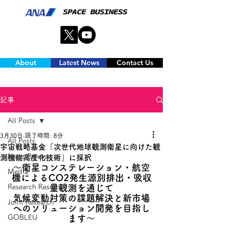
About
Latest News
Contact Us
記事
All Posts
3月30日
読了時間: 8分
All Posts
宇宙戦略基金「次世代地球観測衛星に向けた観
News Release
測機能高度化技術」に採択
～衛星コンステレーション・航空
Media
機によるCO2発生源別排出・吸収
Research Results
量観測を通じて
気候変動対策の課題解決と新市場
Joint Research
へのソリューション開発を目指し
GOBLEU
ます～