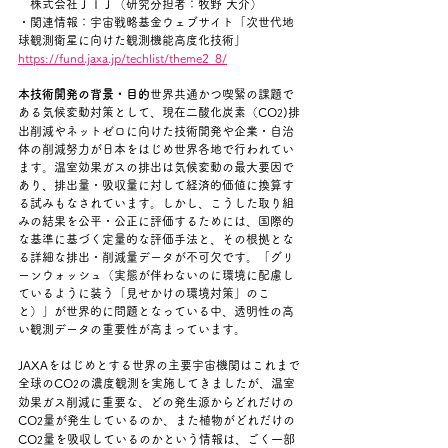
　株式会社ＪＩＪ（研究分担者：牧野 大介）
・関連情報：宇宙戦略基金ウェブサイト「次世代地
球観測衛星に向けた観測機能高度化技術」
https://fund.jaxa.jp/techlist/theme2_8/
本技術開発の背景・目的
世界共通かつ喫緊の課題で
ある気候変動対策として、現在二酸化炭素（CO
)排
2
出削減やネットゼロに向けた技術開発や企業・自治
体の削減努力が日本をはじめ世界各地で行われてい
ます。温室効果ガスの排出は気候変動の最大要因で
あり、排出量・吸収量に対して経済的価値に換算す
る試みもなされています。しかし、こうした取り組
みの結果を公平・公正に評価するためには、国際的
な基準に基づく定量的な評価手法と、その根拠とな
る詳細な排出・削減量データが不可欠です。「グリ
ーンウォッシュ（実態が伴わないのに環境に配慮し
ているように装う「見せかけの環境対策」のこ
と）」が世界的に問題となっている中、透明性の高
い観測データの重要性が高まっています。
JAXAをはじめとする世界の主要宇宙機関はこれまで
全球のCO
の濃度観測を実施してきましたが、温室
2
効果ガス削減に重要な、どの発生源からどれだけの
CO
量が発生しているのか、また植物がどれだけの
2
CO
量を吸収しているのかという情報は、ごく一部
2