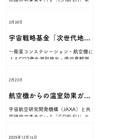
同研究で進めている「GOBLEU」の取
いくおふ」183号で紹介さ
り組みに関して、世界で初めて、衛星
リモートセンシング技術を活用し、定
れました
3月30日
期旅客便での大気成分等の自動観測実
証を開始した件の取材記事が「ていく
宇宙戦略基金「次世代地球
おふ」183号に掲載されました。是非
ご覧ください。 ていくおふ最新号を
観測衛星に向けた観測機能
～衛星コンステレーション・航空機に
ANA公式スマートフォンアプリからご
よるCO2発生源別排出・吸収量観測を
覧いただけます。 ANAアプリの「翼
高度化技術」に採択
通じて 気候変動対策の課題解決と新市
の王国・eライブラリー」を開いて、
場へのソリューション開発を目指しま
ていくおふ最新号を選択してくださ
2月23日
す～ 株式会社アクセルスペース（本
い。 詳しいご利用方法をANAホーム
社：東京都中央区、代表取締役：中村
ページで案内しています。
航空機からの温室効果ガス
友哉）、明星電気株式会社（本社：群
https://www.ana.co.jp/ja/jp/serviceinf
馬県伊勢崎市、代表取締役社長：夏明
o/mobile/app/ ◼︎参考：ニュースリリ
観測「GOBLEU」が、IATA
宇宙航空研究開発機構（JAXA）と共
正伸）、ANAホールディングス株式会
ース 世界初「リモートセンシング技術
同研究で進めている「GOBLEU」の取
社（本社：東京都港区、代表取締役社
を活用した定期旅客便による大気成分
発行雑誌「Airlines」で紹介
り組みに関して、世界で初めて、衛星
長：芝田 浩二）、株式会社ＪＩＪ（本
等の自動観測」を開始 -ANA x JAXA
リモートセンシング技術を活用し、定
社：東京都港区、代表取締役CEO：山
共同研究による温室効果ガス削減の取
されました
2025年12月16日
期旅客便での大気成分等の自動観測実