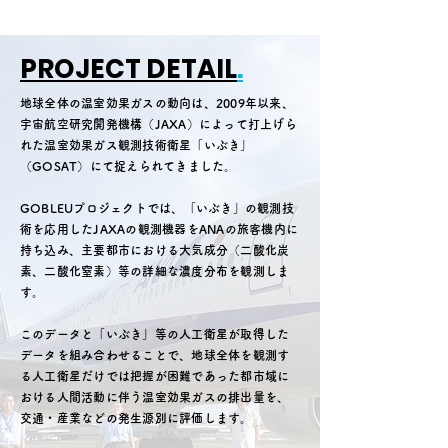
為起源の二酸化炭素の排出量が7〜8割
を占めると考えられているため、都市
域における温室効果ガス排出量削減の
PROJECT DETAIL
.
検討や削減効果の評価に役立つデータ
の提供、そしてパリ協定への貢献を目
地球全体の温室効果ガスの動向は、2009年以来、
指す取り組みです。 本共同研究では、
宇宙航空研究開発機構（JAXA）によって打上げら
これまでJAXAが開発した装置をANA
れた温室効果ガス観測技術衛星「いぶき」
（GOSAT）にて捉えられてきました。
の航空機内にその都度持ち込み、運航
便で観測技術実証*3を進めてきました
GOBLEUプロジェクトでは、
「いぶき」の観測技
が、今回ANAが保有する航空機（ボー
術を応用したJAXAの観測機器を
ANAの旅客機内に
イング737型機）の客室内一部を改修
持ち込み、主要都市における大気成分（二酸化炭
し、客室内から大気を観測
素、二酸化窒素）等の詳細な濃度分布を観測しま
す。
このデータと「いぶき」等の人工衛星が取得した
データを組み合わせることで、地球全体を観測す
る人工衛星だけでは把握が困難であった都市域に
おける人間活動に伴う温室効果ガスの排出量を、
交通・産業などの発生源別に評価します。