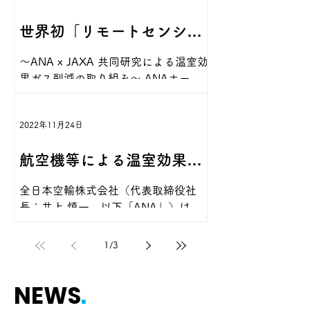
城 悠）の4社は、国立研究開発法人宇
り組み-
証を開始した件の取材記事がIATA発行
宙航空研究開発機構（JAXA）が公募
https://www.anahd.co.jp/group/pr/20
世界初「リモートセンシン
雑誌「Airlines」に掲載されました。是
する宇宙戦略基金の技術開発テーマ
2512/20251216.html
非ご覧ください。 ◼︎Web IATA
「次世代地球観測衛星に向けた観測機
グ技術を活用した定期旅客
〜ANA x JAXA 共同研究による温室効
Airlines
能高度化技術」において、提案した技
果ガス削減の取り組み〜 ANAホール
https://airlines.iata.org/2026/02/22/d
術開発課題が採択されたことをお知ら
便による大気成分等の自動
ディングス株式会社（代表取締役社
etailed-data-climate-mitigation-0 ◼︎
せいたします。 今回採択された宇宙戦
長：芝田浩二、以下「ANAHD」）と
参考：ニュースリリース 世界初「リモ
略基金事業の概要 ・技術開発テーマ
観測」を開始
2022年11月24日
宇宙航空研究開発機構（理事長：山川
ートセンシング技術を活用した定期旅
名：次世代地球観測衛星に向けた観測
宏、以下「JAXA」）は、世界で初め
客便による大気成分等の自動観測」を
機能高度化技術 ・技術開発課題名：衛
航空機等による温室効果ガ
て、衛星リモートセンシング技術を活
開始 -ANA x JAXA共同研究による温
星編隊・旅客機観測によるCO 2 発生
用し、定期旅客便での大気成分等の自
室効果ガス削減の取り組み-
源別排出量・吸収モニタ ・代表機関：
ス測定技術調査事業に関し
全日本空輸株式会社（代表取締役社
動観測実証を開始します。 ANAHDと
https://www.anahd.co.jp/group/pr/20
株式会社アクセルスペース（研究代表
長：井上 慎一、以下「ANA」）は、
JAXAは2020年9月より、JAXAが2009
2512/20251216.html
てJOGMECとの委託調査業
者：久世 暁彦） ・連携機関： 明星
独立行政法人エネルギー・金属鉱物資
年に打上げた温室効果ガス観測技術衛
電気株式会社（研究分担者：村尾 一、
源機構（理事長：細野 哲弘、以下
星「いぶき」（GOSAT）の観測技術
1
/
3
務契約を締結
岩下
「JOGMEC」）と「2022年度 航空機
*1を応用し、航空機の客室内から都市
等による温室効果ガス測定技術調査」
域における大気成分等を観測する技術
NEWS
.
に関する委託業務契約を締結いたしま
開発*2を進めてきました。これは、人
した。...