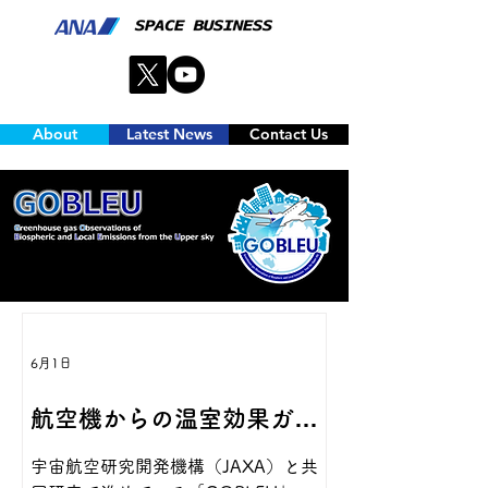
About
Latest News
Contact Us
6月1日
航空機からの温室効果ガス
観測「GOBLEU」が、「て
宇宙航空研究開発機構（JAXA）と共