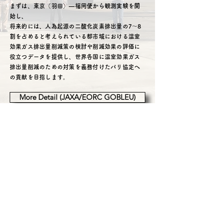
まずは、東京（羽田）―福岡便から観測実験を開
始し、
将来的には、人為起源の二酸化炭素排出量の7～8
割を占めると考えられている都市域における温室
効果ガス排出量削減策の検討や削減効果の評価に
役立つデータを提供し、世界各国に温室効果ガス
排出量削減のための対策を義務付けたパリ協定へ
の貢献を目指します。
More Detail (JAXA/EORC GOBLEU)
Contact Us
ご質問や協業・研究協力などについてはこちらか
らお問い合わせください。