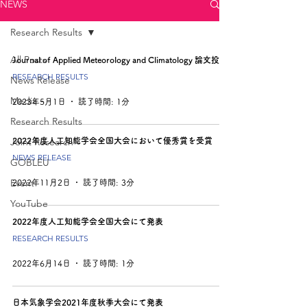
NEWS
Research Results
All Posts
Journal of Applied Meteorology and Climatology 論文投稿
RESEARCH RESULTS
News Release
Media
2023年5月1日
読了時間: 1分
Research Results
Joint Research
2022年度人工知能学会全国大会において優秀賞を受賞
NEWS RELEASE
GOBLEU
Event
2022年11月2日
読了時間: 3分
YouTube
2022年度人工知能学会全国大会にて発表
RESEARCH RESULTS
2022年6月14日
読了時間: 1分
日本気象学会2021年度秋季大会にて発表